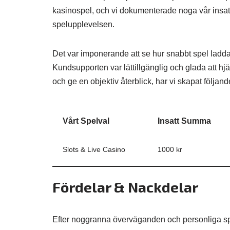
kasinospel, och vi dokumenterade noga vår insats 
spelupplevelsen.
Det var imponerande att se hur snabbt spel ladd
Kundsupporten var lättillgänglig och glada att hjä
och ge en objektiv återblick, har vi skapat följande
Vårt Spelval
Insatt Summa
Slots & Live Casino
1000 kr
Fördelar & Nackdelar
Efter noggranna överväganden och personliga spelt