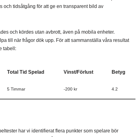
och tidsåtgång för att ge en transparent bild av
ades och kördes utan avbrott, även på mobila enheter.
lpa till när frågor dök upp. För att sammanställa våra resultat
 tabell:
Total Tid Spelad
Vinst/Förlust
Betyg
5 Timmar
-200 kr
4.2
ester har vi identifierat flera punkter som spelare bör