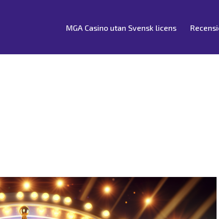
MGA Casino utan Svensk licens
Recensi