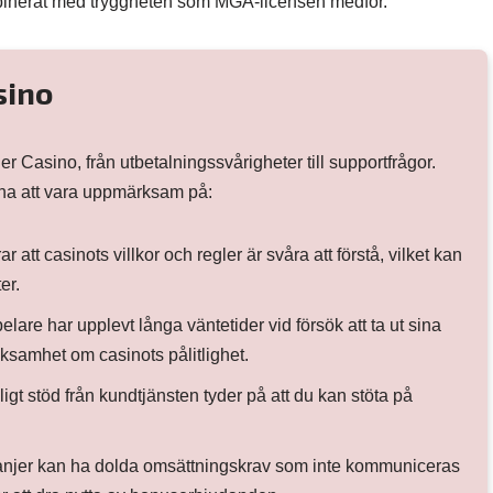
mbinerat med tryggheten som MGA-licensen medför.
sino
Casino, från utbetalningssvårigheter till supportfrågor.
rna att vara uppmärksam på:
 att casinots villkor och regler är svåra att förstå, vilket kan
er.
are har upplevt långa väntetider vid försök att ta ut sina
änksamhet om casinots pålitlighet.
t stöd från kundtjänsten tyder på att du kan stöta på
njer kan ha dolda omsättningskrav som inte kommuniceras