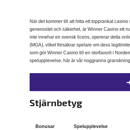
När det kommer till att hitta ett topprankat casi
generositet och säkerhet, är Winner Casino ett n
inte innehar en svensk licens, opererar detta on
(MGA), vilket försäkrar spelare om dess legitimite
som gör Winner Casino till en storfavorit i Nord
spelupplevelse, här är vår noggranna granskning
Stjärnbetyg
Bonusar
Spelupplevelse