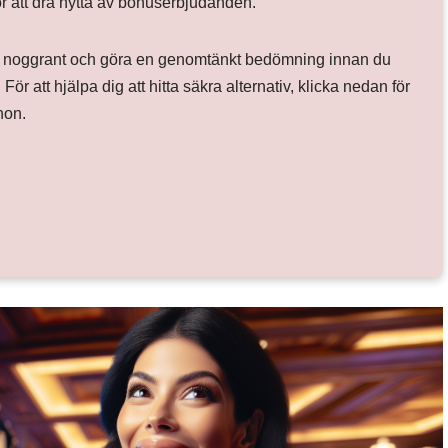
ör att dra nytta av bonuserbjudanden.
r noggrant och göra en genomtänkt bedömning innan du
r att hjälpa dig att hitta säkra alternativ, klicka nedan för
non.