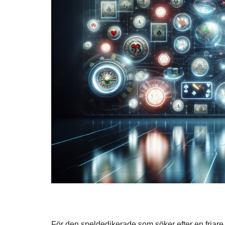
För den speldedikerade som söker efter en friar