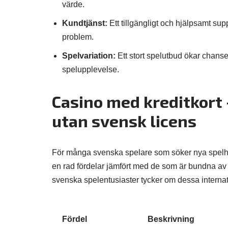
värde.
Kundtjänst:
Ett tillgängligt och hjälpsamt su
problem.
Spelvariation:
Ett stort spelutbud ökar chanser
spelupplevelse.
Casino med kreditkort 
utan svensk licens
För många svenska spelare som söker nya spelhor
en rad fördelar jämfört med de som är bundna av l
svenska spelentusiaster tycker om dessa internat
Fördel
Beskrivning