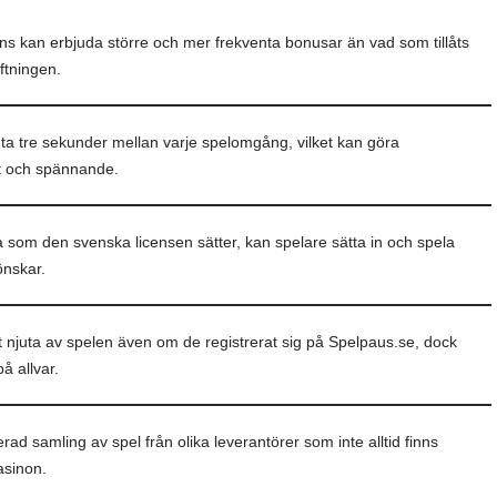
ns kan erbjuda större och mer frekventa bonusar än vad som tillåts
ftningen.
ta tre sekunder mellan varje spelomgång, vilket kan göra
t och spännande.
a som den svenska licensen sätter, kan spelare sätta in och spela
önskar.
tt njuta av spelen även om de registrerat sig på Spelpaus.se, dock
på allvar.
ad samling av spel från olika leverantörer som inte alltid finns
asinon.