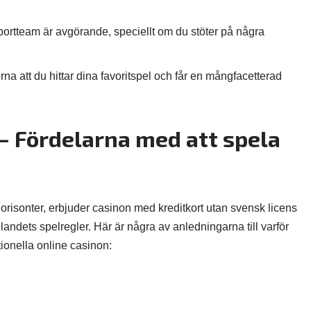
pportteam är avgörande, speciellt om du stöter på några
na att du hittar dina favoritspel och får en mångfacetterad
– Fördelarna med att spela
isonter, erbjuder casinon med kreditkort utan svensk licens
andets spelregler. Här är några av anledningarna till varför
ionella online casinon: