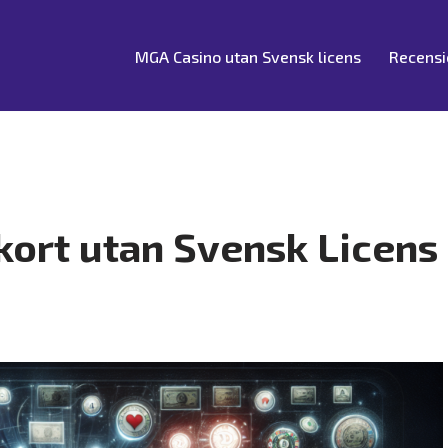
MGA Casino utan Svensk licens
Recensi
kort utan Svensk Licens