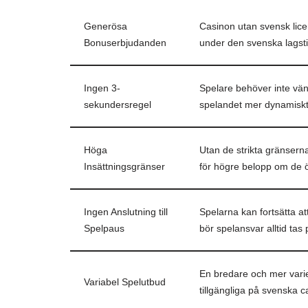
Generösa
Casinon utan svensk lice
Bonuserbjudanden
under den svenska lagsti
Ingen 3-
Spelare behöver inte vän
sekundersregel
spelandet mer dynamisk
Höga
Utan de strikta gränsern
Insättningsgränser
för högre belopp om de 
Ingen Anslutning till
Spelarna kan fortsätta a
Spelpaus
bör spelansvar alltid tas 
En bredare och mer varier
Variabel Spelutbud
tillgängliga på svenska c