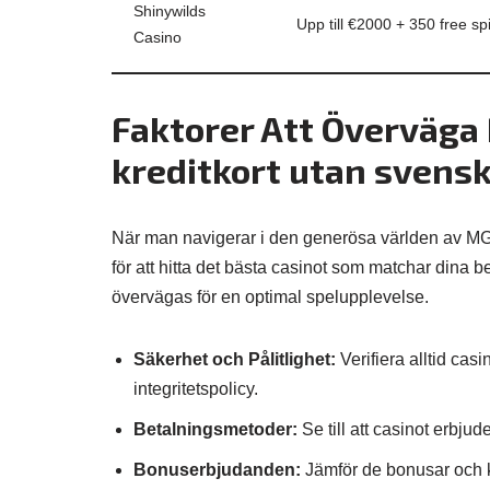
Shinywilds
Upp till €2000 + 350 free spi
Casino
Faktorer Att Överväga 
kreditkort utan svensk
När man navigerar i den generösa världen av MGA c
för att hitta det bästa casinot som matchar dina b
övervägas för en optimal spelupplevelse.
Säkerhet och Pålitlighet:
Verifiera alltid cas
integritetspolicy.
Betalningsmetoder:
Se till att casinot erbjud
Bonuserbjudanden:
Jämför de bonusar och k