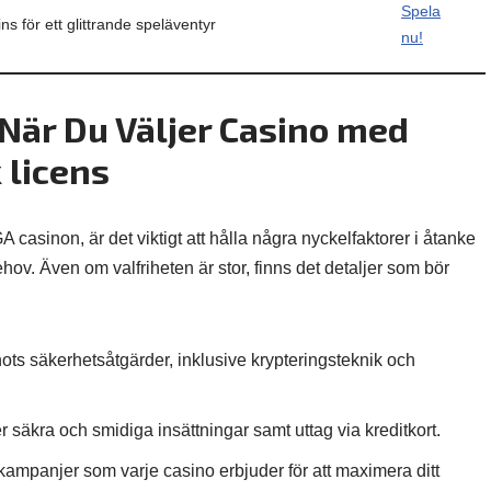
Spela
ns för ett glittrande speläventyr
nu!
När Du Väljer Casino med
 licens
asinon, är det viktigt att hålla några nyckelfaktorer i åtanke
ehov. Även om valfriheten är stor, finns det detaljer som bör
inots säkerhetsåtgärder, inklusive krypteringsteknik och
er säkra och smidiga insättningar samt uttag via kreditkort.
ampanjer som varje casino erbjuder för att maximera ditt