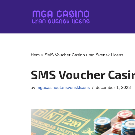
Hoppa
till
innehåll
Hem
»
SMS Voucher Casino utan Svensk Licens
SMS Voucher Casin
av
mgacasinoutansvensklicens
december 1, 2023