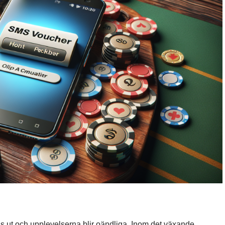
s ut och upplevelserna blir oändliga. Inom det växande