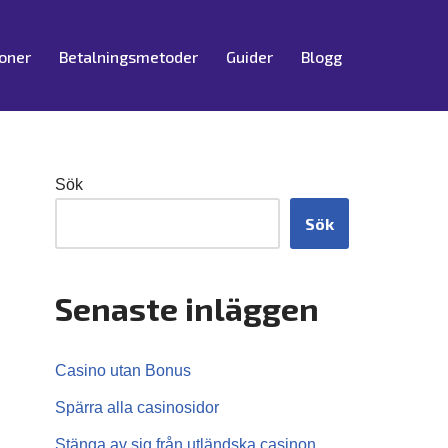
oner
Betalningsmetoder
Guider
Blogg
Sök
Sök
Senaste inläggen
Casino utan Bonus
Spärra alla casinosidor
Stänga av sig från utländska casinon