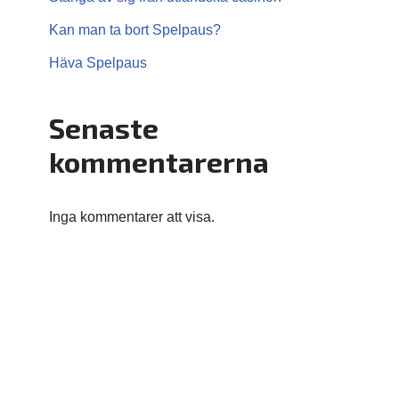
Kan man ta bort Spelpaus?
Häva Spelpaus
Senaste
kommentarerna
Inga kommentarer att visa.