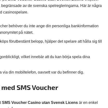
vara begränsade av de svenska spelregleringarna. Här är några
nd casinospelare.
er behöver du inte ange din personliga bankinformation
 anonymitet på nätet.
s förutbestämt belopp, hjälper det spelare att hålla sig till
blickligt, vilket innebär att du kan börja spela dina
via din mobiltelefon, oavsett var du befinner dig.
g med SMS Voucher
tt
SMS Voucher Casino utan Svensk Licens
är en enkel