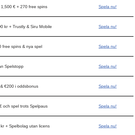
1,500 € + 270 free spins
Spela nu!
0 kr + Trustly & Siru Mobile
Spela nu!
 free spins & nya spel
Spela nu!
an Spelstopp
Spela nu!
& €200 i oddsbonus
Spela nu!
€ och spel trots Spelpaus
Spela nu!
 kr + Spelbolag utan licens
Spela nu!