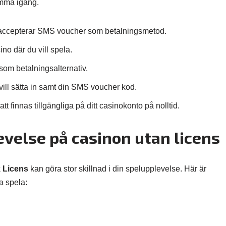
omma igång.
om accepterar SMS voucher som betalningsmetod.
ino där du vill spela.
som betalningsalternativ.
 vill sätta in samt din SMS voucher kod.
 finnas tillgängliga på ditt casinokonto på nolltid.
velse på casinon utan licens
 Licens
kan göra stor skillnad i din spelupplevelse. Här är
a spela: