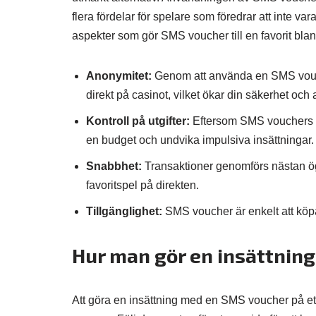
flera fördelar för spelare som föredrar att inte 
aspekter som gör SMS voucher till en favorit bla
Anonymitet:
Genom att använda en SMS vouch
direkt på casinot, vilket ökar din säkerhet och
Kontroll på utgifter:
Eftersom SMS vouchers köp
en budget och undvika impulsiva insättningar.
Snabbhet:
Transaktioner genomförs nästan ögon
favoritspel på direkten.
Tillgänglighet:
SMS voucher är enkelt att köpa 
Hur man gör en insättnin
Att göra en insättning med en SMS voucher på e