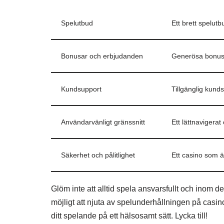
Spelutbud
Ett brett spelutb
Bonusar och erbjudanden
Generösa bonusa
Kundsupport
Tillgänglig kunds
Användarvänligt gränssnitt
Ett lättnavigerat
Säkerhet och pålitlighet
Ett casino som ä
Glöm inte att alltid spela ansvarsfullt och inom d
möjligt att njuta av spelunderhållningen på casin
ditt spelande på ett hälsosamt sätt. Lycka till!