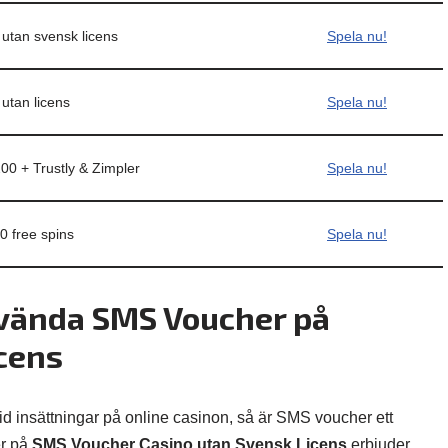
 utan svensk licens
Spela nu!
 utan licens
Spela nu!
0 + Trustly & Zimpler
Spela nu!
0 free spins
Spela nu!
nvända SMS Voucher på
icens
vid insättningar på online casinon, så är SMS voucher ett
er på
SMS Voucher Casino utan Svensk Licens
erbjuder