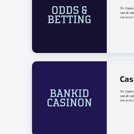
18+ | Spela
spel på spel
mer än du h
Cas
18+ | Spela
spel på spel
mer än du h