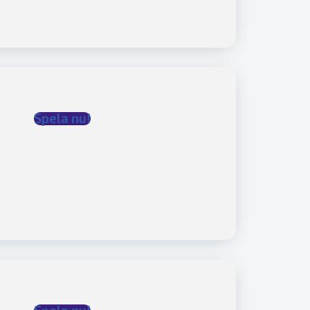
Spela nu!