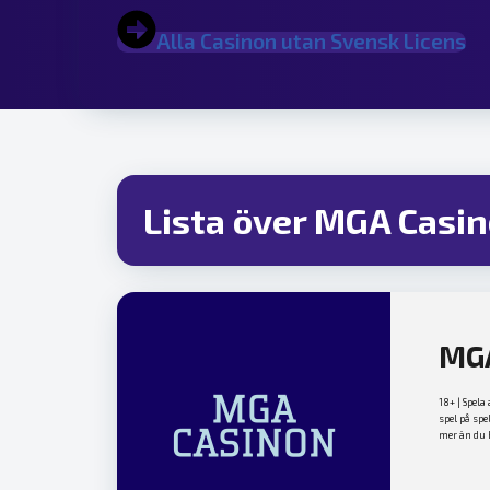
Alla Casinon utan Svensk Licens
Lista över MGA Casi
MGA
18+ | Spela
spel på spel
mer än du h