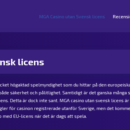
MGA Casino utan Svensk licens
Recensi
nsk licens
cket högaktad spelmyndighet som du hittar på den europeiska
åde säkerhet och pålitlighet. Samtidigt är det ganska många 
ns. Detta är dock inte sant. MGA casino utan svensk licens är 
regler för casinon registrerade utanför Sverige, men det komme
o med EU-licens när det är dags att spela.