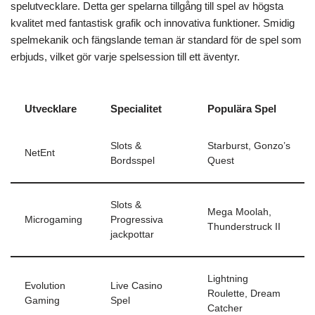
spelutvecklare. Detta ger spelarna tillgång till spel av högsta
kvalitet med fantastisk grafik och innovativa funktioner. Smidig
spelmekanik och fängslande teman är standard för de spel som
erbjuds, vilket gör varje spelsession till ett äventyr.
Utvecklare
Specialitet
Populära Spel
Slots &
Starburst, Gonzo’s
NetEnt
Bordsspel
Quest
Slots &
Mega Moolah,
Microgaming
Progressiva
Thunderstruck II
jackpottar
Lightning
Evolution
Live Casino
Roulette, Dream
Gaming
Spel
Catcher