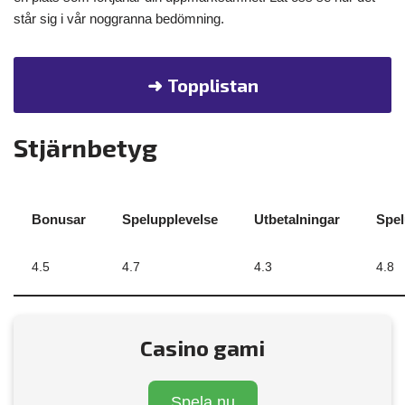
står sig i vår noggranna bedömning.
Topplistan
Stjärnbetyg
Bonusar
Spelupplevelse
Utbetalningar
Spel
4.5
4.7
4.3
4.8
Casino gami
Spela nu