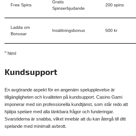
Gratis
Free Spins
200 spins
Spinserbjudande
Ladda om
Insättningsbonus
500 kr
Bonusar
”`html
Kundsupport
En avgörande aspekt för en angenäm spelupplevelse är
tillgängligheten och kvaliteten på kundsupport. Casino Gami
imponerar med sin professionella kundtjänst, som står redo att
hjälpa spelare med alla tänkbara frågor och funderingar.
Svarstiderna är snabba, vilket innebär att du kan återgå till ditt
spelande med minimalt avbrott.