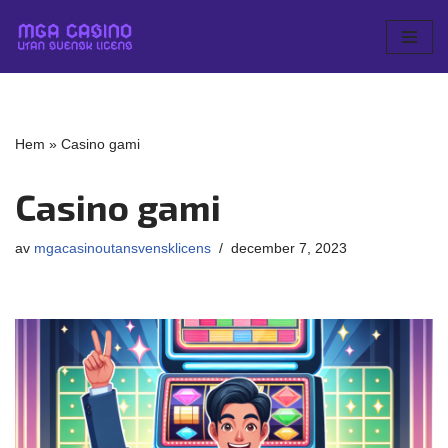
Hoppa
till
innehåll
Hem
»
Casino gami
Casino gami
av
mgacasinoutansvensklicens
december 7, 2023