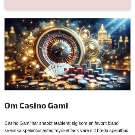
Om Casino Gami
Casino Gami har snabbt etablerat sig som en favorit bland
svenska spelentusiaster, mycket tack vare sitt breda spelutbud