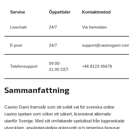
Service
Öppettider
Kontaktmetod
Livechatt
24/7
Via hemsidan
E-post
24/7
support@casinogami.co
09:00-
Telefonsupport
+46 8123 45678
21:00 CET
Sammanfattning
Casino Gami framstår som ett solidt val för svenska online
casino spelare som söker ett säkert, licensierat alternativ
utanför Sverige. Med sitt omfattande spelutbud från topprankade
utvecklare, användarvänliga gränssnitt och generösa bonusar,