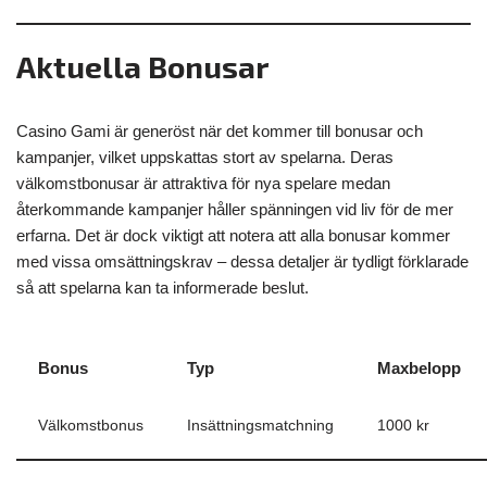
Aktuella Bonusar
Casino Gami är generöst när det kommer till bonusar och
kampanjer, vilket uppskattas stort av spelarna. Deras
välkomstbonusar är attraktiva för nya spelare medan
återkommande kampanjer håller spänningen vid liv för de mer
erfarna. Det är dock viktigt att notera att alla bonusar kommer
med vissa omsättningskrav – dessa detaljer är tydligt förklarade
så att spelarna kan ta informerade beslut.
Bonus
Typ
Maxbelopp
Välkomstbonus
Insättningsmatchning
1000 kr