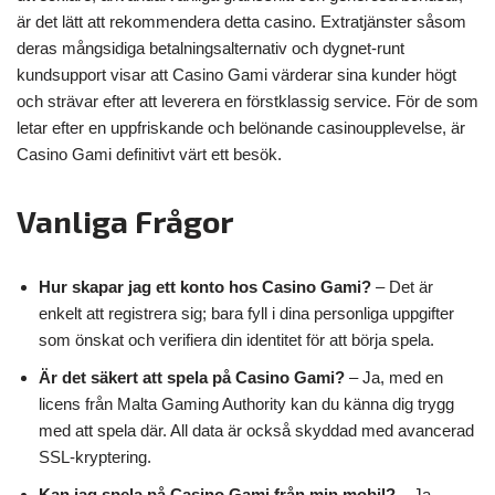
är det lätt att rekommendera detta casino. Extratjänster såsom
deras mångsidiga betalningsalternativ och dygnet-runt
kundsupport visar att Casino Gami värderar sina kunder högt
och strävar efter att leverera en förstklassig service. För de som
letar efter en uppfriskande och belönande casinoupplevelse, är
Casino Gami definitivt värt ett besök.
Vanliga Frågor
Hur skapar jag ett konto hos Casino Gami?
– Det är
enkelt att registrera sig; bara fyll i dina personliga uppgifter
som önskat och verifiera din identitet för att börja spela.
Är det säkert att spela på Casino Gami?
– Ja, med en
licens från Malta Gaming Authority kan du känna dig trygg
med att spela där. All data är också skyddad med avancerad
SSL-kryptering.
Kan jag spela på Casino Gami från min mobil?
– Ja,