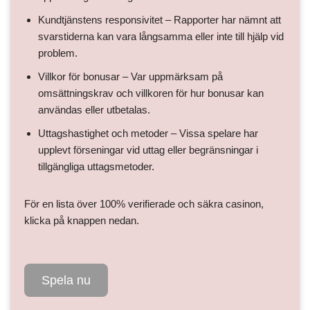
Kundtjänstens responsivitet – Rapporter har nämnt att
svarstiderna kan vara långsamma eller inte till hjälp vid
problem.
Villkor för bonusar – Var uppmärksam på
omsättningskrav och villkoren för hur bonusar kan
användas eller utbetalas.
Uttagshastighet och metoder – Vissa spelare har
upplevt förseningar vid uttag eller begränsningar i
tillgängliga uttagsmetoder.
För en lista över 100% verifierade och säkra casinon,
klicka på knappen nedan.
Spela nu