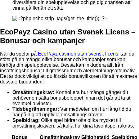
diversifiera din spelupplevelse och ge dig chansen att
vinna på fler än ett sätt.
EcoPayz Casino utan Svensk Licens –
Bonusar och kampanjer
När du spelar på
EcoPayz casinon utan svensk licens
kan du
stöta på en mängd olika bonusar och kampanjer som kan
förhöja din spelupplevelse. Dessa kan inkludera allt från
insättningsbonusar till gratissnurr och återbetalningsalternativ.
Det är dock viktigt att du förstår bonusvillkoren för att maximera
dessa erbjudanden:
Omsättningskrav:
Kontrollera hur många gånger du
behöver omsätta bonusbeloppet innan det går att ta ut
eventuella vinster.
Tidsbegränsningar:
Var medveten om hur lång tid du
har på dig att uppfylla omsättningskraven.
Spelbidrag:
Olika spel bidrar ofta olika mycket till
omsättningskraven, så kolla hur dina favoritspel räknas.
Bonus
Omsättningskrav
Giltighetstid
Spelbidrag