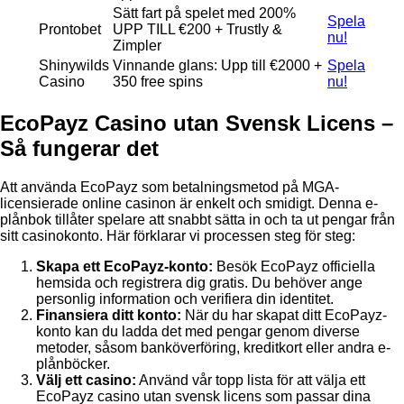
Sätt fart på spelet med 200%
Spela
Prontobet
UPP TILL €200 + Trustly &
nu!
Zimpler
Shinywilds
Vinnande glans: Upp till €2000 +
Spela
Casino
350 free spins
nu!
EcoPayz Casino utan Svensk Licens –
Så fungerar det
Att använda EcoPayz som betalningsmetod på MGA-
licensierade online casinon är enkelt och smidigt. Denna e-
plånbok tillåter spelare att snabbt sätta in och ta ut pengar från
sitt casinokonto. Här förklarar vi processen steg för steg:
Skapa ett EcoPayz-konto:
Besök EcoPayz officiella
hemsida och registrera dig gratis. Du behöver ange
personlig information och verifiera din identitet.
Finansiera ditt konto:
När du har skapat ditt EcoPayz-
konto kan du ladda det med pengar genom diverse
metoder, såsom banköverföring, kreditkort eller andra e-
plånböcker.
Välj ett casino:
Använd vår topp lista för att välja ett
EcoPayz casino utan svensk licens som passar dina