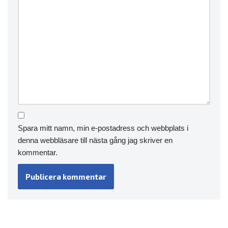
Spara mitt namn, min e-postadress och webbplats i
denna webbläsare till nästa gång jag skriver en
kommentar.