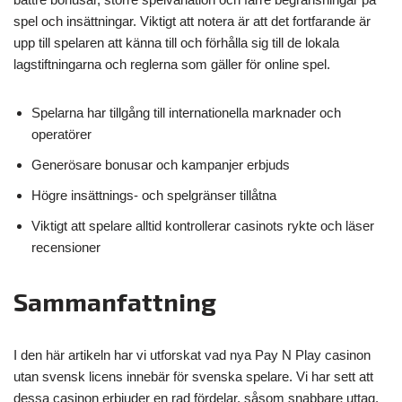
spel och insättningar. Viktigt att notera är att det fortfarande är
upp till spelaren att känna till och förhålla sig till de lokala
lagstiftningarna och reglerna som gäller för online spel.
Spelarna har tillgång till internationella marknader och
operatörer
Generösare bonusar och kampanjer erbjuds
Högre insättnings- och spelgränser tillåtna
Viktigt att spelare alltid kontrollerar casinots rykte och läser
recensioner
Sammanfattning
I den här artikeln har vi utforskat vad nya Pay N Play casinon
utan svensk licens innebär för svenska spelare. Vi har sett att
dessa casinon erbjuder en rad fördelar, såsom snabbare uttag,