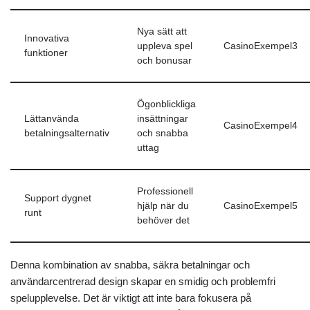
Nya sätt att
Innovativa
uppleva spel
CasinoExempel3
funktioner
och bonusar
Ögonblickliga
Lättanvända
insättningar
CasinoExempel4
betalningsalternativ
och snabba
uttag
Professionell
Support dygnet
hjälp när du
CasinoExempel5
runt
behöver det
Denna kombination av snabba, säkra betalningar och
användarcentrerad design skapar en smidig och problemfri
spelupplevelse. Det är viktigt att inte bara fokusera på