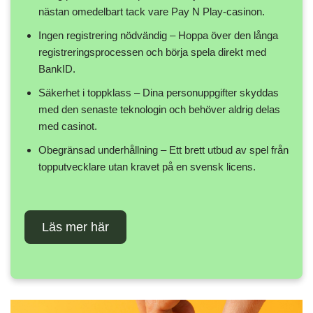
nästan omedelbart tack vare Pay N Play-casinon.
Ingen registrering nödvändig – Hoppa över den långa
registreringsprocessen och börja spela direkt med
BankID.
Säkerhet i toppklass – Dina personuppgifter skyddas
med den senaste teknologin och behöver aldrig delas
med casinot.
Obegränsad underhållning – Ett brett utbud av spel från
topputvecklare utan kravet på en svensk licens.
Läs mer här