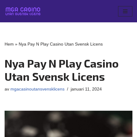
Hoppa
till
innehåll
Hem
»
Nya Pay N Play Casino Utan Svensk Licens
Nya Pay N Play Casino
Utan Svensk Licens
av
mgacasinoutansvensklicens
januari 11, 2024