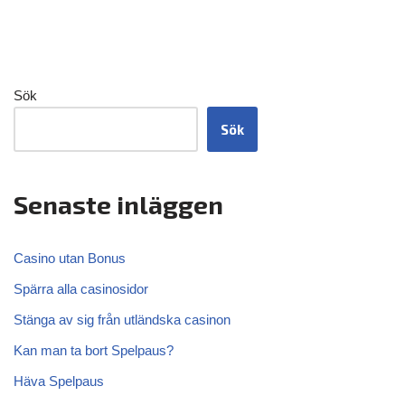
Sök
Sök
Senaste inläggen
Casino utan Bonus
Spärra alla casinosidor
Stänga av sig från utländska casinon
Kan man ta bort Spelpaus?
Häva Spelpaus