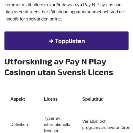
kommer vi att utforska varför dessa nya Pay N Play casinon
utan svensk licens har fått sådan uppmärksamhet och vad de
innebär för spelvärlden online.
Topplistan
Utforskning av Pay N Play
Casinon utan Svensk Licens
Aspekt
Licens
Spelutbud
Typer av
Variation och
Definition
internationella
programvaruleverantörer
licenser