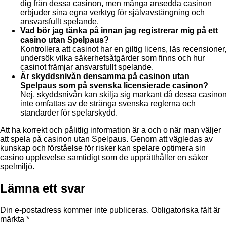
dig från dessa casinon, men många ansedda casinon
erbjuder sina egna verktyg för självavstängning och
ansvarsfullt spelande.
Vad bör jag tänka på innan jag registrerar mig på ett
casino utan Spelpaus?
Kontrollera att casinot har en giltig licens, läs recensioner,
undersök vilka säkerhetsåtgärder som finns och hur
casinot främjar ansvarsfullt spelande.
Är skyddsnivån densamma på casinon utan
Spelpaus som på svenska licensierade casinon?
Nej, skyddsnivån kan skilja sig markant då dessa casinon
inte omfattas av de stränga svenska reglerna och
standarder för spelarskydd.
Att ha korrekt och pålitlig information är a och o när man väljer
att spela på casinon utan Spelpaus. Genom att vägledas av
kunskap och förståelse för risker kan spelare optimera sin
casino upplevelse samtidigt som de upprätthåller en säker
spelmiljö.
Lämna ett svar
Din e-postadress kommer inte publiceras.
Obligatoriska fält är
märkta
*