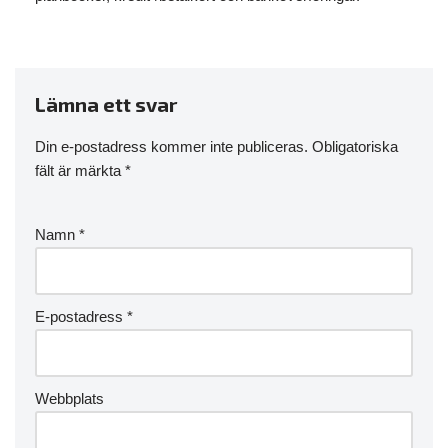
Lämna ett svar
Din e-postadress kommer inte publiceras.
Obligatoriska
fält är märkta
*
Namn
*
E-postadress
*
Webbplats