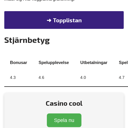
Topplistan
Stjärnbetyg
Bonusar
Spelupplevelse
Utbetalningar
Spel
4.3
4.6
4.0
4.7
Casino cool
Spela nu