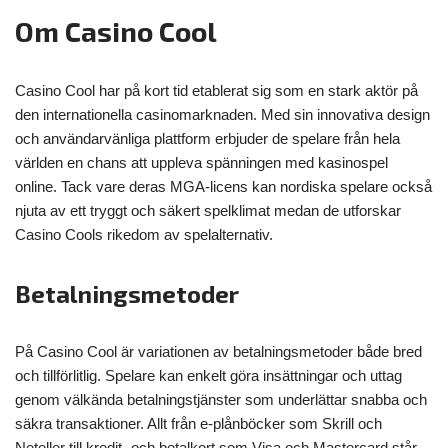
Om Casino Cool
Casino Cool har på kort tid etablerat sig som en stark aktör på
den internationella casinomarknaden. Med sin innovativa design
och användarvänliga plattform erbjuder de spelare från hela
världen en chans att uppleva spänningen med kasinospel
online. Tack vare deras MGA-licens kan nordiska spelare också
njuta av ett tryggt och säkert spelklimat medan de utforskar
Casino Cools rikedom av spelalternativ.
Betalningsmetoder
På Casino Cool är variationen av betalningsmetoder både bred
och tillförlitlig. Spelare kan enkelt göra insättningar och uttag
genom välkända betalningstjänster som underlättar snabba och
säkra transaktioner. Allt från e-plånböcker som Skrill och
Neteller till kredit- och betalkort som Visa och Mastercard står