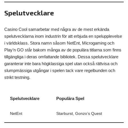
Spelutvecklare
Casino Cool samarbetar med några av de mest erkända
spelutvecklarna inom industrin för att erbjuda en spelupplevelse
i världsklass. Stora namn såsom NetEnt, Microgaming och
Play’n GO står bakom många av de populära titlarna som finns
tillgängliga i deras omfattande bibliotek. Dessa spelutvecklare
garanterar inte bara högklassiga spel utan också rättvisa och
slumpmässiga utgångar i spelen tack vare regelbunden och
strikt testning.
Spelutvecklare
Populära Spel
NetEnt
Starburst, Gonzo’s Quest