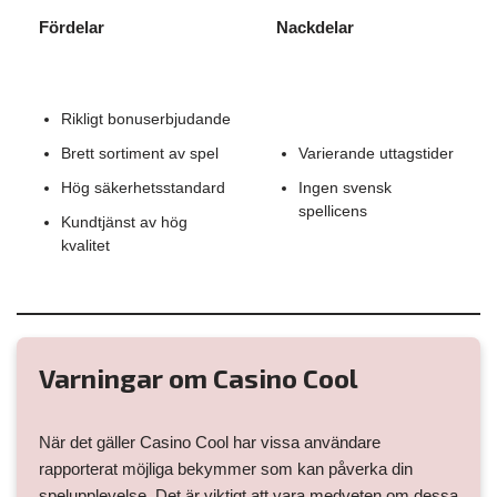
Fördelar
Nackdelar
Rikligt bonuserbjudande
Brett sortiment av spel
Varierande uttagstider
Hög säkerhetsstandard
Ingen svensk
spellicens
Kundtjänst av hög
kvalitet
Varningar om Casino Cool
När det gäller Casino Cool har vissa användare
rapporterat möjliga bekymmer som kan påverka din
spelupplevelse. Det är viktigt att vara medveten om dessa