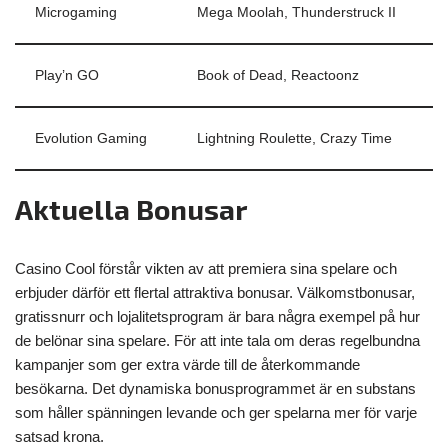
Microgaming
Mega Moolah, Thunderstruck II
Play’n GO
Book of Dead, Reactoonz
Evolution Gaming
Lightning Roulette, Crazy Time
Aktuella Bonusar
Casino Cool förstår vikten av att premiera sina spelare och
erbjuder därför ett flertal attraktiva bonusar. Välkomstbonusar,
gratissnurr och lojalitetsprogram är bara några exempel på hur
de belönar sina spelare. För att inte tala om deras regelbundna
kampanjer som ger extra värde till de återkommande
besökarna. Det dynamiska bonusprogrammet är en substans
som håller spänningen levande och ger spelarna mer för varje
satsad krona.