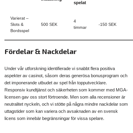
spelat
Varierat –
4
Slots &
500 SEK
-150 SEK
timmar
Bordsspel
Fördelar & Nackdelar
Under vår utforskning identifierade vi snabbt flera positiva
aspekter av casinot, såsom deras generösa bonusprogram och
det imponerande utbudet av spel från topputvecklare.
Responsiv kundtjänst och säkerheten som kommer med MGA-
licensen gav oss stort förtroende. Men som alla recensioner är
neutralitet nyckeln, och vi stötte på några mindre nackdelar som
uttagstider som kan variera och avsaknaden av en svensk
licens som innebär begränsningar för vissa spelare.