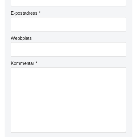
E-postadress
*
Webbplats
Kommentar
*