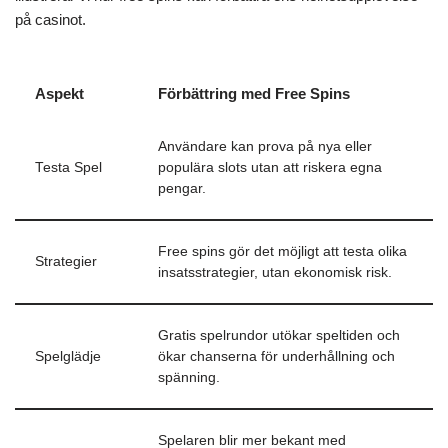
på casinot.
Aspekt
Förbättring med Free Spins
Användare kan prova på nya eller
Testa Spel
populära slots utan att riskera egna
pengar.
Free spins gör det möjligt att testa olika
Strategier
insatsstrategier, utan ekonomisk risk.
Gratis spelrundor utökar speltiden och
Spelglädje
ökar chanserna för underhållning och
spänning.
Spelaren blir mer bekant med