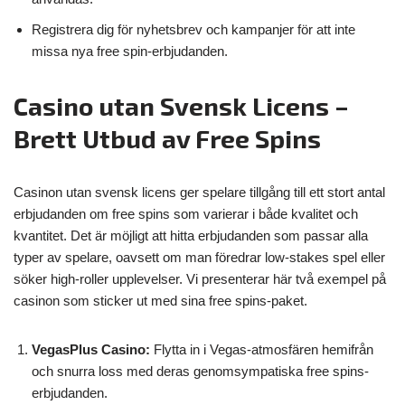
Registrera dig för nyhetsbrev och kampanjer för att inte
missa nya free spin-erbjudanden.
Casino utan Svensk Licens –
Brett Utbud av Free Spins
Casinon utan svensk licens ger spelare tillgång till ett stort antal
erbjudanden om free spins som varierar i både kvalitet och
kvantitet. Det är möjligt att hitta erbjudanden som passar alla
typer av spelare, oavsett om man föredrar low-stakes spel eller
söker high-roller upplevelser. Vi presenterar här två exempel på
casinon som sticker ut med sina free spins-paket.
VegasPlus Casino:
Flytta in i Vegas-atmosfären hemifrån
och snurra loss med deras genomsympatiska free spins-
erbjudanden.