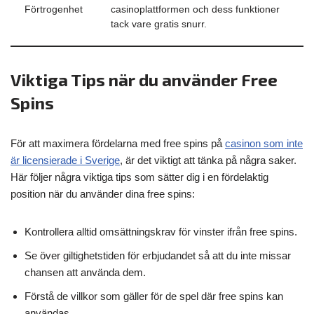
Förtrogenhet
casinoplattformen och dess funktioner
tack vare gratis snurr.
Viktiga Tips när du använder Free
Spins
För att maximera fördelarna med free spins på
casinon som inte
är licensierade i Sverige
, är det viktigt att tänka på några saker.
Här följer några viktiga tips som sätter dig i en fördelaktig
position när du använder dina free spins:
Kontrollera alltid omsättningskrav för vinster ifrån free spins.
Se över giltighetstiden för erbjudandet så att du inte missar
chansen att använda dem.
Förstå de villkor som gäller för de spel där free spins kan
användas.