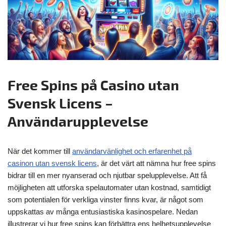
Free Spins på Casino utan
Svensk Licens –
Användarupplevelse
När det kommer till
användarvänlighet och erfarenhet på
casinon utan svensk licens
, är det värt att nämna hur free spins
bidrar till en mer nyanserad och njutbar spelupplevelse. Att få
möjligheten att utforska spelautomater utan kostnad, samtidigt
som potentialen för verkliga vinster finns kvar, är något som
uppskattas av många entusiastiska kasinospelare. Nedan
illustrerar vi hur free spins kan förbättra ens helhetsupplevelse