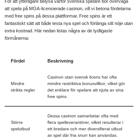
För att ytterligare belysa varför svenska spelare bör överväga
att spela på MGA-licensierade casinon, vill vi betona fördelarna
med free spins på dessa plattformar. Free spins är ett
fantastiskt sätt att både testa nya spel och förlänga sitt nöje utan
extra kostnad. Här nedan listas några av de tydligaste
förmånerna:
Fördel
Beskrivning
Casinon utan svensk licens har ofta
Mindre
mindre restriktiva bonusvillkor, vilket gör
strikta regler
det enklare för spelare att njuta av sina
free spins.
Dessa casinon samarbetar ofta med
Större
flera spelleverantörer, vilket resulterar i
spelutbud
ett bredare och mer diversifierat utbud
av spel där fria snurr kan användas.