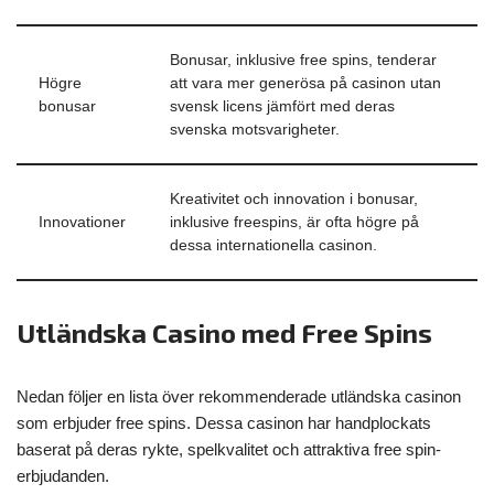
Bonusar, inklusive free spins, tenderar
Högre
att vara mer generösa på casinon utan
bonusar
svensk licens jämfört med deras
svenska motsvarigheter.
Kreativitet och innovation i bonusar,
Innovationer
inklusive freespins, är ofta högre på
dessa internationella casinon.
Utländska Casino med Free Spins
Nedan följer en lista över rekommenderade utländska casinon
som erbjuder free spins. Dessa casinon har handplockats
baserat på deras rykte, spelkvalitet och attraktiva free spin-
erbjudanden.