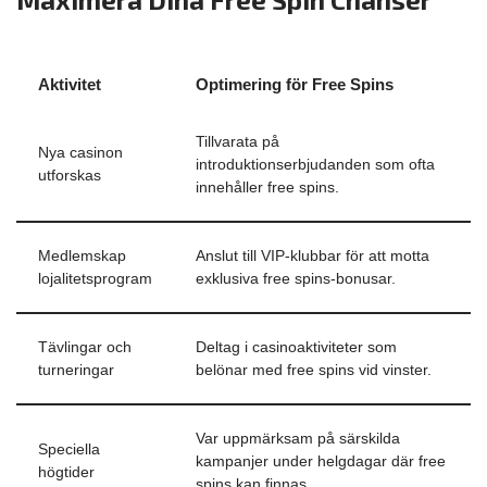
Aktivitet
Optimering för Free Spins
Tillvarata på
Nya casinon
introduktionserbjudanden som ofta
utforskas
innehåller free spins.
Medlemskap
Anslut till VIP-klubbar för att motta
lojalitetsprogram
exklusiva free spins-bonusar.
Tävlingar och
Deltag i casinoaktiviteter som
turneringar
belönar med free spins vid vinster.
Var uppmärksam på särskilda
Speciella
kampanjer under helgdagar där free
högtider
spins kan finnas.