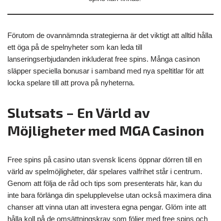
Förutom de ovannämnda strategierna är det viktigt att alltid hålla
ett öga på de spelnyheter som kan leda till
lanseringserbjudanden inkluderat free spins. Många casinon
släpper speciella bonusar i samband med nya speltitlar för att
locka spelare till att prova på nyheterna.
Slutsats – En Värld av
Möjligheter med MGA Casinon
Free spins på casino utan svensk licens öppnar dörren till en
värld av spelmöjligheter, där spelares valfrihet står i centrum.
Genom att följa de råd och tips som presenterats här, kan du
inte bara förlänga din spelupplevelse utan också maximera dina
chanser att vinna utan att investera egna pengar. Glöm inte att
hålla koll på de omsättningskrav som följer med free spins och