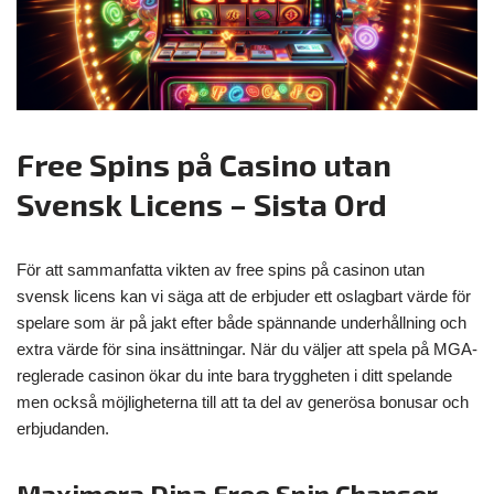
Free Spins på Casino utan
Svensk Licens – Sista Ord
För att sammanfatta vikten av free spins på casinon utan
svensk licens kan vi säga att de erbjuder ett oslagbart värde för
spelare som är på jakt efter både spännande underhållning och
extra värde för sina insättningar. När du väljer att spela på MGA-
reglerade casinon ökar du inte bara tryggheten i ditt spelande
men också möjligheterna till att ta del av generösa bonusar och
erbjudanden.
Maximera Dina Free Spin Chanser