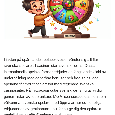
I jakten på spännande spelupplevelser vänder sig allt fler
svenska spelare till casinon utan svensk licens. Dessa
internationella spelplattformar erbjuder en fängslande värld av
underhållning med generösa bonusar och free spins, där
spelarna får mer frihet jämfört med reglerade svenska
casinosajter. På mxgacasinoutansvensklicens.nu tar vi dig
genom listan av topprankade MGA-licensierade casinon som
välkomnar svenska spelare med öppna armar och otroliga
erbjudanden av gratissnurr – allt för att ge dig den optimala
spelglädjen utanför Sveriges restriktioner.