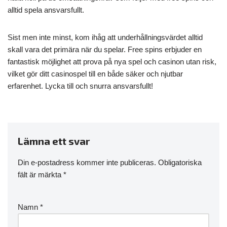
alltid spela ansvarsfullt.
Sist men inte minst, kom ihåg att underhållningsvärdet alltid
skall vara det primära när du spelar. Free spins erbjuder en
fantastisk möjlighet att prova på nya spel och casinon utan risk,
vilket gör ditt casinospel till en både säker och njutbar
erfarenhet. Lycka till och snurra ansvarsfullt!
Lämna ett svar
Din e-postadress kommer inte publiceras.
Obligatoriska
fält är märkta
*
Namn
*