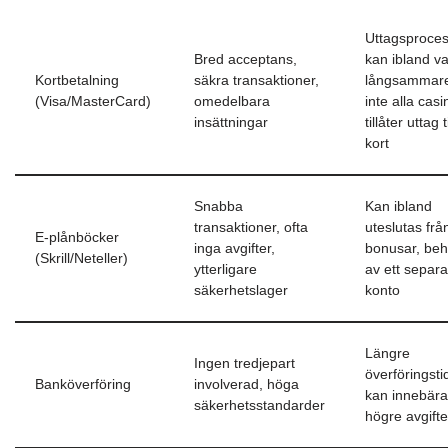
Uttagsproce
Bred acceptans,
kan ibland v
Kortbetalning
säkra transaktioner,
långsammar
(Visa/MasterCard)
omedelbara
inte alla cas
insättningar
tillåter uttag ti
kort
Snabba
Kan ibland
transaktioner, ofta
uteslutas frå
E-plånböcker
inga avgifter,
bonusar, be
(Skrill/Neteller)
ytterligare
av ett separa
säkerhetslager
konto
Längre
Ingen tredjepart
överföringsti
Banköverföring
involverad, höga
kan innebära
säkerhetsstandarder
högre avgifte