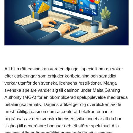
Att hitta rätt casino kan vara en djungel, speciellt om du söker
efter etableringar som erbjuder kortbetalning och samtidigt
verkar utanför den svenska licensens restriktioner. Många
svenska spelare vänder sig till casinon under Malta Gaming
Authority (MGA) för en okomplicerad spelupplevelse med breda
betalningsalternativ. Dagens artikel ger dig överblicken av de
mest pålitliga casinon som accepterar betalkort och inte
begränsas av den svenska licensen, vilket innebär att du har
tillgång till generösare bonusar och ett större spelutbud. Alla
casinon vi listar är sorgfältigt granskade för att tillgodose