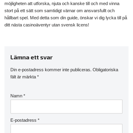
möjligheten att utforska, njuta och kanske till och med vinna
stort på ett sätt som samtidigt värnar om ansvarsfullt och
hållbart spel. Med detta som din guide, önskar vi dig lycka till på
ditt nästa casinoäventyr utan svensk licens!
Lämna ett svar
Din e-postadress kommer inte publiceras.
Obligatoriska
fält är märkta
*
Namn
*
E-postadress
*