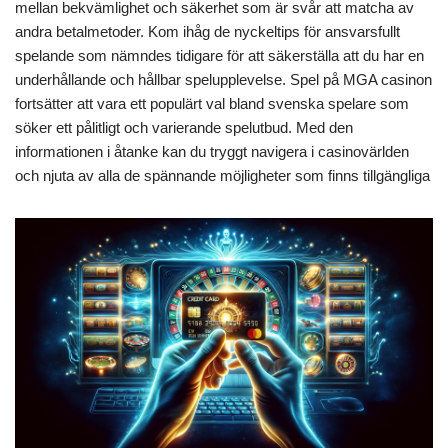
mellan bekvämlighet och säkerhet som är svår att matcha av
andra betalmetoder. Kom ihåg de nyckeltips för ansvarsfullt
spelande som nämndes tidigare för att säkerställa att du har en
underhållande och hållbar spelupplevelse. Spel på MGA casinon
fortsätter att vara ett populärt val bland svenska spelare som
söker ett pålitligt och varierande spelutbud. Med den
informationen i åtanke kan du tryggt navigera i casinovärlden
och njuta av alla de spännande möjligheter som finns tillgängliga