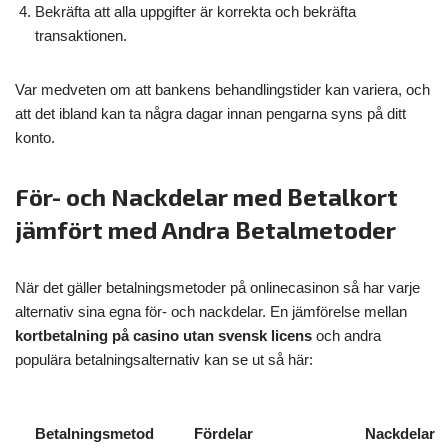
Bekräfta att alla uppgifter är korrekta och bekräfta
transaktionen.
Var medveten om att bankens behandlingstider kan variera, och
att det ibland kan ta några dagar innan pengarna syns på ditt
konto.
För- och Nackdelar med Betalkort
jämfört med Andra Betalmetoder
När det gäller betalningsmetoder på onlinecasinon så har varje
alternativ sina egna för- och nackdelar. En jämförelse mellan
kortbetalning på casino utan svensk licens
och andra
populära betalningsalternativ kan se ut så här:
Betalningsmetod
Fördelar
Nackdelar