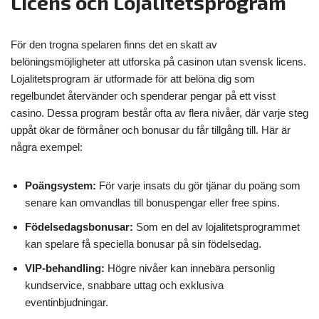
Licens och Lojalitetsprogram
För den trogna spelaren finns det en skatt av
belöningsmöjligheter att utforska på casinon utan svensk licens.
Lojalitetsprogram är utformade för att belöna dig som
regelbundet återvänder och spenderar pengar på ett visst
casino. Dessa program består ofta av flera nivåer, där varje steg
uppåt ökar de förmåner och bonusar du får tillgång till. Här är
några exempel:
Poängsystem:
För varje insats du gör tjänar du poäng som
senare kan omvandlas till bonuspengar eller free spins.
Födelsedagsbonusar:
Som en del av lojalitetsprogrammet
kan spelare få speciella bonusar på sin födelsedag.
VIP-behandling:
Högre nivåer kan innebära personlig
kundservice, snabbare uttag och exklusiva
eventinbjudningar.