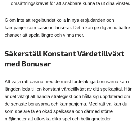
omsättningskravet för att snabbare kunna ta ut dina vinster.
Glöm inte att regelbundet kolla in nya erbjudanden och
kampanjer som casinon lanserar. Detta kan ge dig ännu bättre
chanser att spela längre och vinna mer.
Säkerställ Konstant Värdetillväxt
med Bonusar
Att välja rätt casino med de mest fördelaktiga bonusarna kan i
längden leda till en konstant värdetillväxt av ditt spelkapital. Här
är det viktigt att handla strategiskt och hålla sig uppdaterad om
de senaste bonusarna och kampanjerna. Med rätt val kan du
som spelare få en ökad spelkassa och därmed större
möjligheter att utforska olika spel och bettingmetoder.