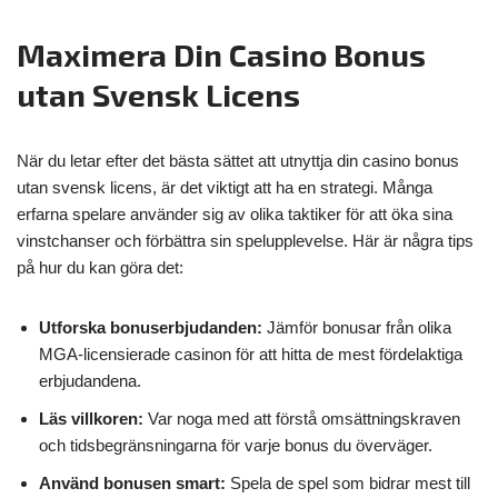
Maximera Din Casino Bonus
utan Svensk Licens
När du letar efter det bästa sättet att utnyttja din casino bonus
utan svensk licens, är det viktigt att ha en strategi. Många
erfarna spelare använder sig av olika taktiker för att öka sina
vinstchanser och förbättra sin spelupplevelse. Här är några tips
på hur du kan göra det:
Utforska bonuserbjudanden:
Jämför bonusar från olika
MGA-licensierade casinon för att hitta de mest fördelaktiga
erbjudandena.
Läs villkoren:
Var noga med att förstå omsättningskraven
och tidsbegränsningarna för varje bonus du överväger.
Använd bonusen smart:
Spela de spel som bidrar mest till