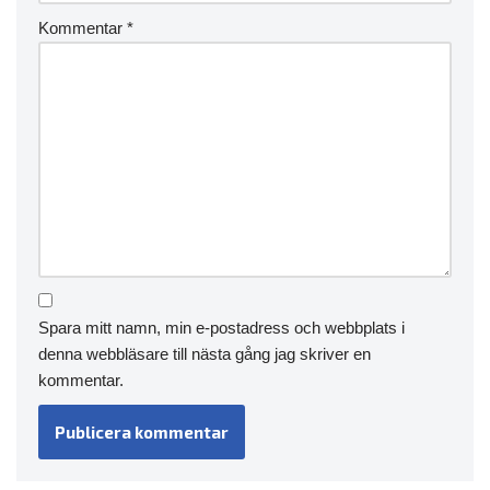
Kommentar
*
Spara mitt namn, min e-postadress och webbplats i
denna webbläsare till nästa gång jag skriver en
kommentar.