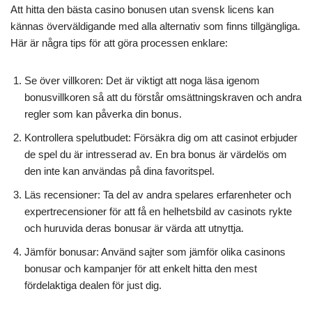
Att hitta den bästa casino bonusen utan svensk licens kan
kännas överväldigande med alla alternativ som finns tillgängliga.
Här är några tips för att göra processen enklare:
Se över villkoren: Det är viktigt att noga läsa igenom
bonusvillkoren så att du förstår omsättningskraven och andra
regler som kan påverka din bonus.
Kontrollera spelutbudet: Försäkra dig om att casinot erbjuder
de spel du är intresserad av. En bra bonus är värdelös om
den inte kan användas på dina favoritspel.
Läs recensioner: Ta del av andra spelares erfarenheter och
expertrecensioner för att få en helhetsbild av casinots rykte
och huruvida deras bonusar är värda att utnyttja.
Jämför bonusar: Använd sajter som jämför olika casinons
bonusar och kampanjer för att enkelt hitta den mest
fördelaktiga dealen för just dig.