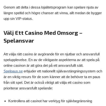
Genom att delta i dessa lojalitetsprogram kan spelare njuta av
längre speltid och högre chanser att vinna, allt medan de bygger
upp sin VIP-status.
Välj Ett Casino Med Omsorg –
Spelansvar
Att välja rätt casino är avgörande för en njutbar och ansvarsfull
spelupplevelse. En av de viktigaste aspekterna av att spela på
online casinon är att göra det på ett ansvarsfullt sätt.
Spelpaus.se
erbjuder ett nationellt självavstängningssystem och
är en viktig resurs för de som känner att de behöver ta en paus
från sitt spel. Det är också viktigt att välja ett casino som
prioriterar ansvarsfullt spelande:
Kontrollera att casinot har verktyg för självbegränsning