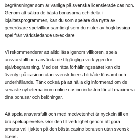
begränsningar som är vanliga på svenska licensierade casinon.
Genom att säkra de bästa bonusarna och delta i
lojalitetsprogrammen, kan du som spelare dra nytta av
generösare spelvillkor samtidigt som du njuter av högklassiga
spel från världsledande utvecklare.
Vi rekommenderar att alltid läsa igenom villkoren, spela
ansvarsfullt och använda de tillgängliga verktygen för
självbegränsning. Med det rätta förhållningssättet kan ditt
äventyr på casinon utan svensk licens bli både lönsamt och
underhållande. Tänk också på att hålla dig informerad om de
senaste nyheterna inom online casino industrin för att maximera
dina bonusar och belöningar.
Att spela ansvarsfullt och med medvetenhet är nyckeln till en
bra spelupplevelse. Gör den till verklighet genom att göra
smarta val i jakten på den bästa casino bonusen utan svensk
licens.