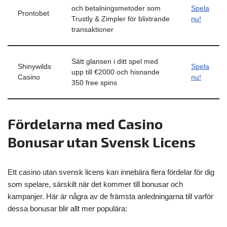
och betalningsmetoder som
Spela
Prontobet
Trustly & Zimpler för blixtrande
nu!
transaktioner
Sätt glansen i ditt spel med
Shinywilds
Spela
upp till €2000 och hisnande
Casino
nu!
350 free spins
Fördelarna med Casino
Bonusar utan Svensk Licens
Ett casino utan svensk licens kan innebära flera fördelar för dig
som spelare, särskilt när det kommer till bonusar och
kampanjer. Här är några av de främsta anledningarna till varför
dessa bonusar blir allt mer populära: