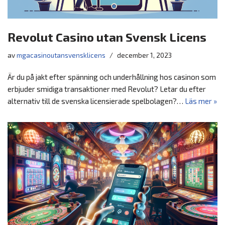
Revolut Casino utan Svensk Licens
av
mgacasinoutansvensklicens
december 1, 2023
Är du på jakt efter spänning och underhållning hos casinon som
erbjuder smidiga transaktioner med Revolut? Letar du efter
alternativ till de svenska licensierade spelbolagen?…
Läs mer »