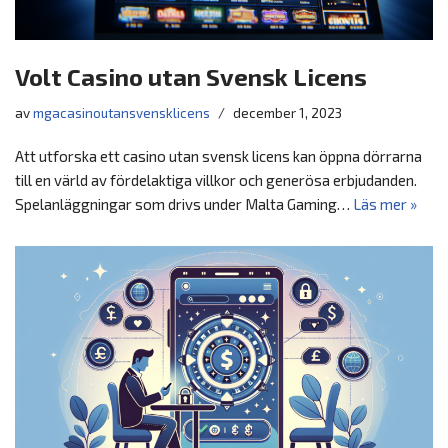
Volt Casino utan Svensk Licens
av
mgacasinoutansvensklicens
december 1, 2023
Att utforska ett casino utan svensk licens kan öppna dörrarna
till en värld av fördelaktiga villkor och generösa erbjudanden.
Spelanläggningar som drivs under Malta Gaming…
Läs mer »