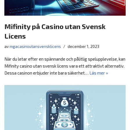
Mifinity på Casino utan Svensk
Licens
av
mgacasinoutansvensklicens
december 1, 2023
När du letar efter en spännande och pålitlig spelupplevelse, kan
Mifinity casino utan svensk licens vara ett attraktivt alternativ.
Dessa casinon erbjuder inte bara säkerhet…
Läs mer »