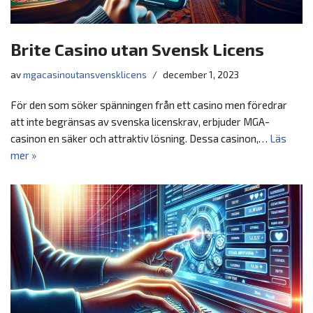
Brite Casino utan Svensk Licens
av
mgacasinoutansvensklicens
december 1, 2023
För den som söker spänningen från ett casino men föredrar
att inte begränsas av svenska licenskrav, erbjuder MGA-
casinon en säker och attraktiv lösning. Dessa casinon,…
Läs
mer »