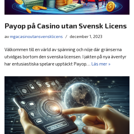
Payop på Casino utan Svensk Licens
av
mgacasinoutansvensklicens
december 1, 2023
Välkommen till en värld av spänning och nöje där gränserna
utvidgas bortom den svenska licensen. I jakten på nya äventyr
har entusiastiska spelare upptäckt Payop…
Läs mer »